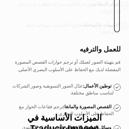
قوائم المطاعم
:
ترجم القائمة بسرعة لتطلب ما تريد من
دون ارتباك.
التنبيهات والمواصلات
:
اقرأ التحذيرات ومواعيد النقل
العام بلغتك.
توطين الأعمال
المواد الدراسية
:
:
ترجم صفحات الكتب والملاحظات
عدّل الصور التسويقية وصور الشركات
لتناسب مناطق مختلفة.
الدراسية بسرعة وسهولة باستخدام مترجم الصور.
لقطات الشاشة
:
القصص المصورة والمانغا
:
ترجم فقاعات الحوار مع
حوّل النصوص الموجودة في لقطات
الحفاظ على الأسلوب البصري.
الدروس عبر الإنترنت أو العروض التقديمية.
الميزات الأساسية في
Traducir Imagen
المستندات الممسوحة
:
وسائل التواصل الاجتماعي
:
افهم وشارك المحتوى
عالج الرسوم البيانية ونصوص