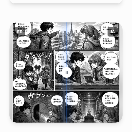
ES
JA
|||