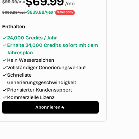
$69.99
$99.99/mo
/
mo
$839.88/year
$1199.88/year
SAVE 30%
Enthalten
24,000 Credits / Jahr
Erhalte 24,000 Credits sofort mit dem
Jahresplan
Kein Wasserzeichen
Vollständiger Generierungsverlauf
Schnellste
Generierungsgeschwindigkeit
Priorisierter Kundensupport
Kommerzielle Lizenz
Abonnieren