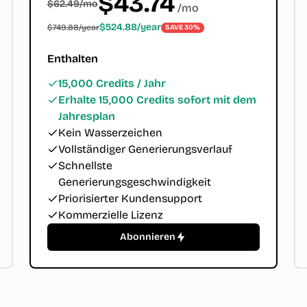
$43.74
$62.49/mo
/
mo
$524.88/year
$749.88/year
SAVE 30%
Enthalten
15,000 Credits / Jahr
Erhalte 15,000 Credits sofort mit dem
Jahresplan
Kein Wasserzeichen
Vollständiger Generierungsverlauf
Schnellste
Generierungsgeschwindigkeit
Priorisierter Kundensupport
Kommerzielle Lizenz
Abonnieren